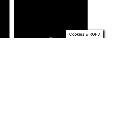
Cookies & RGPD
s
 :
r
er
.
Vous nous suivez depuis
quelque temps, mais vous
n’avez encore jamais franchi la