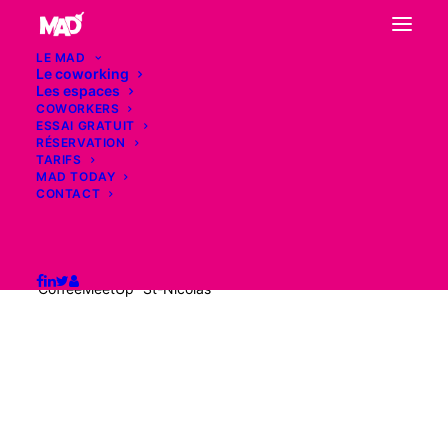
LE MAD
Le coworking
Les espaces
COWORKERS
ESSAI GRATUIT
CoffeeMeetUp “St-Nicolas”
RÉSERVATION
TARIFS
MAD TODAY
Actualité
CONTACT
CoffeeMeetUp “St-Nicolas”